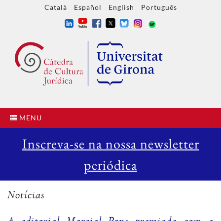
Català
Español
English
Português
MENU
Inscreva-se na nossa newsletter
periódica
Notícias