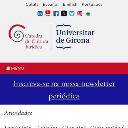
Català
Español
English
Português
MENU
Inscreva-se na nossa newsletter
periódica
Atividades