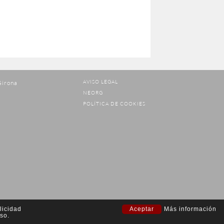
AVISO LEGAL
Girona
NEORG
POLÍTICA DE COOKIES
licidad
Aceptar
Más información
so.