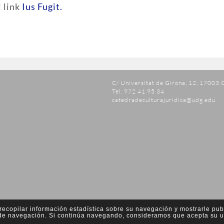
l link
Ius Fugit.
C/ Universitat de Girona, 12, 17003 
Tel. 972 41 95 34
catedradeculturajuridica@udg.edu
a recopilar información estadística sobre su navegación y mostrarle pub
s de navegación. Si continúa navegando, consideramos que acepta su u