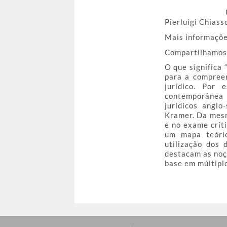
Pierluigi Chiasso
Mais informações
Compartilhamos 
O que significa 
para a compreen
jurídico. Por 
contemporânea d
jurídicos angl
Kramer. Da mesm
e no exame crít
um mapa teóric
utilização dos
destacam as noç
base em múltiplo