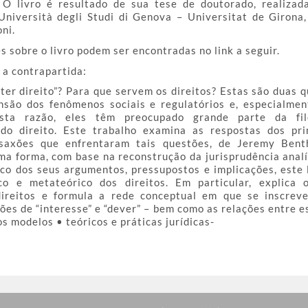
O livro é resultado de sua tese de doutorado, realizad
Università degli Studi di Genova – Universitat de Girona
ni.
 sobre o livro podem ser encontradas no link a seguir.
a contrapartida:
“ter direito”? Para que servem os direitos? Estas são duas 
são dos fenômenos sociais e regulatórios e, especialme
esta razão, eles têm preocupado grande parte da filo
o direito. Este trabalho examina as respostas dos prin
o-saxões que enfrentaram tais questões, de Jeremy Be
a forma, com base na reconstrução da jurisprudência analít
ico dos seus argumentos, pressupostos e implicações, este 
o e metateórico dos direitos. Em particular, explica 
 direitos e formula a rede conceptual em que se inscrev
ões de “interesse” e “dever” – bem como as relações entre e
s modelos • teóricos e práticas jurídicas-