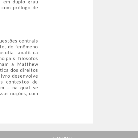
a em duplo grau
, com prólogo de
questões centrais
nte, do fenômeno
sofia analítica
cipais filósofos
ntham a Matthew
ica dos direitos
livro desenvolve
os contextos de
em – na qual se
ssas noções, com