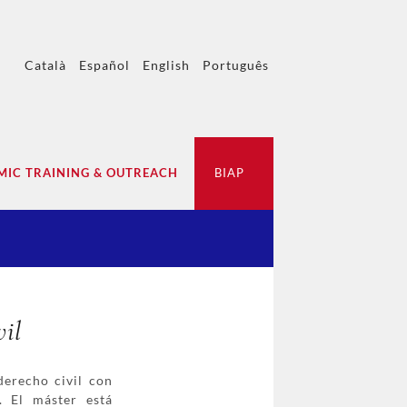
Català
Español
English
Português
IC TRAINING & OUTREACH
BIAP
il
derecho civil con
l. El máster está