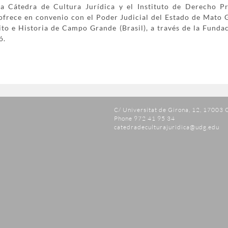
la Cátedra de Cultura Jurídica y el Instituto de Derecho P
frece en convenio con el Poder Judicial del Estado de Mato G
ito e Historia de Campo Grande (Brasil), a través de la Funda
ó.
C/ Universitat de Girona, 12, 17003 
Phone 972 41 95 34
catedradeculturajuridica@udg.edu