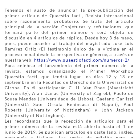
Tenemos el gusto de anunciar la pre-publicación del
primer artículo de Quaestio facti, Revista internacional
sobre razonamiento probatorio. Se trata del artículo
principal de la sección Conjeturas y refutaciones, que
formará parte del primer número y será objeto de
discusión en 4 artículos de réplica. Desde hoy 3 de mayo,
pues, puede acceder al trabajo del magistrado José Luis
Ramírez Ortiz «El testimonio único de la víctima en el
proceso penal desde la perspectiva de género», a través de
nuestra web:
https://www.quaestiofacti.com/numeros-2/
Para celebrar el lanzamiento del primer número de la
revista, estamos organizando el Primer Workshop
Quaestio facti, que tendrá lugar los días 12 y 13 de
septiembre en la Facultad de Derecho de la Universitat de
Girona. En él participarán C. H. Van Rhee (Maastricht
University), Alan Uzelac (University of Zagreb), Paulo de
Sousa Mendes (Universidade de Lisboa), Gaetano Carlizzi
(Università Suor Orsola Benincasa di Napoli), Paul
Roberts (University of Nottingham) y John Jackson
(University of Nottingham).
Les recordamos que la recepción de artículos para el
primer número de la revista está abierta hasta el 1 de
junio de 2019. Se publican artículos en castellano, inglés,
portugués e italiano. Las reglas de edición para la