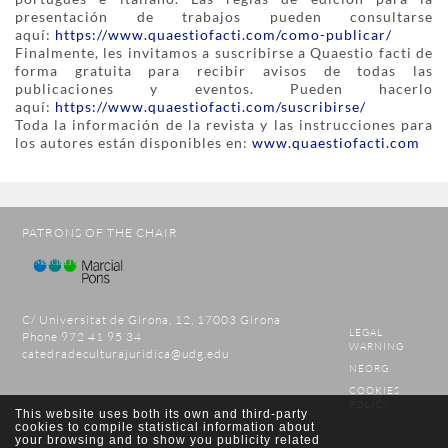
presentación de trabajos pueden consultarse
aquí:
https://www.quaestiofacti.com/como-publicar/
Finalmente, les invitamos a suscribirse a Quaestio facti de
forma gratuita para recibir avisos de todas las
publicaciones y eventos. Pueden hacerlo
aquí:
https://www.quaestiofacti.com/suscribirse/
Toda la información de la revista y las instrucciones para
los autores están disponibles en:
www.quaestiofacti.com
PATRONS OF THE CHAIR
C/ Universitat de Girona, 12, 17003 Girona
LEGAL
Phone 972 41 95 34
WARNING
catedradeculturajuridica@udg.edu
NEORG
COOKIES
POLICY
This website uses both its own and third-party
cookies to compile statistical information about
your browsing and to show you publicity related