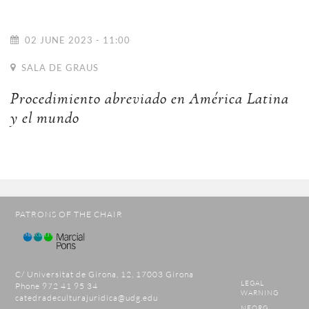
02 JUNE 2023 - 11:00
SALA DE GRAUS
Procedimiento abreviado en América Latina
y el mundo
PATRONS OF THE CHAIR
C/ Universitat de Girona, 12, 17003 Girona
LEGAL
Phone 972 41 95 34
WARNING
catedradeculturajuridica@udg.edu
NEORG