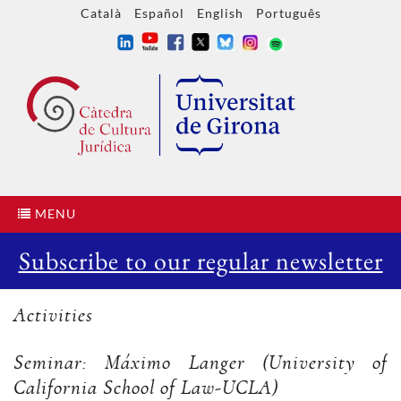
Català
Español
English
Português
MENU
Subscribe to our regular newsletter
Activities
Seminar: Máximo Langer (University of
California School of Law-UCLA)