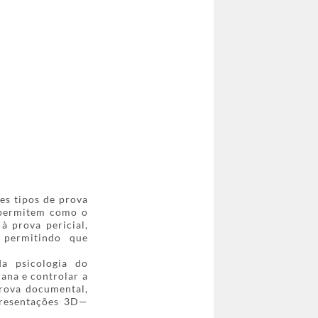
es tipos de prova
e permitem como o
à prova pericial,
, permitindo que
a psicologia do
na e controlar a
prova documental,
presentações 3D—