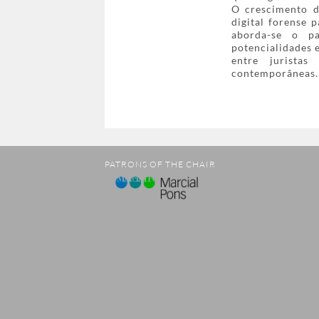
O crescimento d
digital forense 
aborda-se o pap
potencialidades 
entre juristas
contemporâneas.
PATRONS OF THE CHAIR