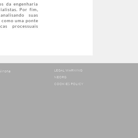
os da engenharia
alistas. Por fim,
 analisando suas
na como uma ponte
cas processuais
LEGAL WARNING
Girona
NEORG
COOKIES POLICY