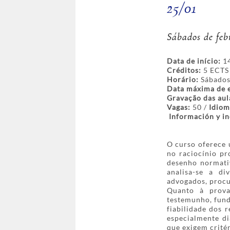
25/01
Sábados de feb
Data de início:
14
Créditos:
5 ECTS 
Horário:
Sábados,
Data máxima de e
Gravação das aul
Vagas:
50 /
Idiom
Información y i
O curso oferece 
no raciocínio pr
desenho normativ
analisa-se a di
advogados, procur
Quanto à prova
testemunho, fun
fiabilidade dos 
especialmente d
que exigem critér