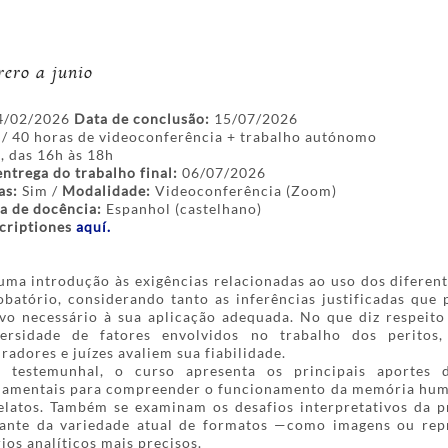
rero a junio
/02/2026
Data de conclusão:
15/07/2026
/ 40 horas de videoconferência + trabalho autónomo
 das 16h às 18h
ntrega do trabalho final:
06/07/2026
as:
Sim /
Modalidade:
Videoconferência (Zoom)
a de docência:
Espanhol (castelhano)
ncriptiones
aquí.
uma introdução às exigências relacionadas ao uso dos diferent
obatório, considerando tanto as inferências justificadas qu
o necessário à sua aplicação adequada. No que diz respeito 
versidade de fatores envolvidos no trabalho dos peritos
adores e juízes avaliem sua fiabilidade.
 testemunhal, o curso apresenta os principais aportes d
damentais para compreender o funcionamento da memória huma
relatos. Também se examinam os desafios interpretativos da 
iante da variedade atual de formatos —como imagens ou re
ios analíticos mais precisos.