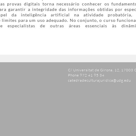
as provas digitais torna necessário conhecer os fundament
para garantir a integridade das informações obtidas por especi
el da inteligência artificial na atividade probatória,
e limites para um uso adequado. No conjunto, o curso funcio
 e especialistas de outras áreas essenciais às dinâmi
C/ Universitat de Girona, 12, 17003 
Phone 972 41 95 34
catedradeculturajuridica@udg.edu