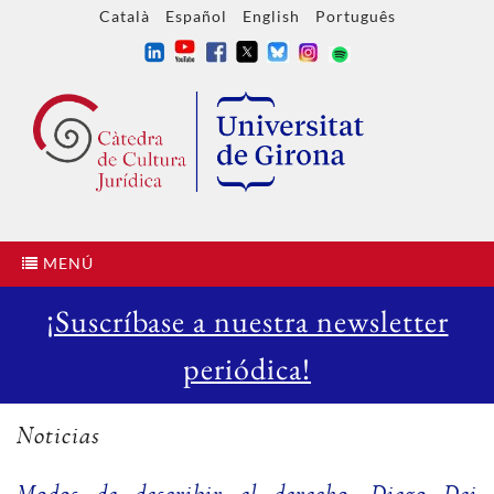
Català
Español
English
Português
MENÚ
¡Suscríbase a nuestra newsletter
periódica!
Noticias