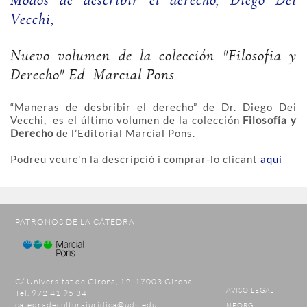
Modos de describir el derecho, Diego Dei
Vecchi,
Nuevo volumen de la colección "Filosofia y
Derecho" Ed. Marcial Pons.
“Maneras de desbribir el derecho” de Dr. Diego Dei
Vecchi, es el último volumen de la colección
Filosofía y
Derecho
de l’Editorial Marcial Pons.
Podreu veure'n la descripció i comprar-lo clicant
aquí
PATRONOS DE LA CÁTEDRA
C/ Universitat de Girona, 12, 17003 Girona
AVISO LEGAL
Tel. 972 41 95 34
catedradeculturajuridica@udg.edu
NEORG