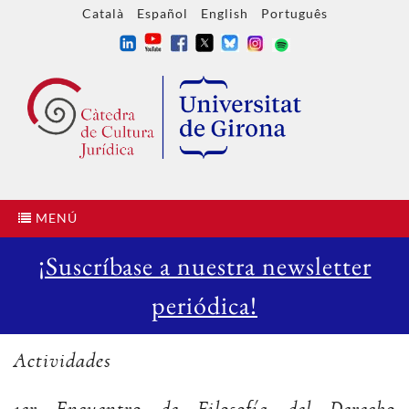
Català
Español
English
Português
MENÚ
¡Suscríbase a nuestra newsletter
periódica!
Actividades