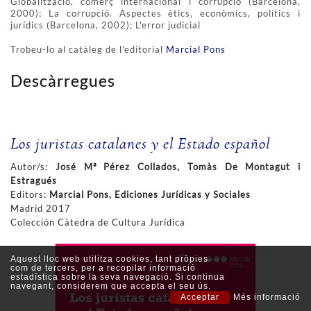
Globalització, comerç internacional i corrupció (Barcelona,
2000); La corrupció. Aspectes ètics, econòmics, polítics i
jurídics (Barcelona, 2002); L'error judicial
Trobeu-lo al catàleg de l'editorial
Marcial Pons
Descàrregues
Los juristas catalanes y el Estado español
Autor/s:
José Mª Pérez Collados, Tomàs De Montagut i
Estragués
Editors:
Marcial Pons, Ediciones Jurídicas y Sociales
Madrid 2017
Colección Càtedra de Cultura Jurídica
Aquest lloc web utilitza cookies, tant pròpies
com de tercers, per a recopilar informació
estadística sobre la seva navegació. Si continua
navegant, considerem que accepta el seu ús.
Acceptar
Més informació