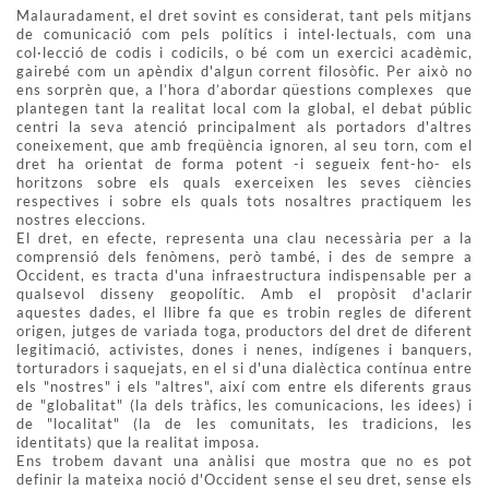
Malauradament, el dret sovint es considerat, tant pels mitjans
de comunicació com pels polítics i intel·lectuals, com una
col·lecció de codis i codicils, o bé com un exercici acadèmic,
gairebé com un apèndix d'algun corrent filosòfic. Per això no
ens sorprèn que, a l’hora d’abordar qüestions complexes que
plantegen tant la realitat local com la global, el debat públic
centri la seva atenció principalment als portadors d'altres
coneixement, que amb freqüència ignoren, al seu torn, com el
dret ha orientat de forma potent -i segueix fent-ho- els
horitzons sobre els quals exerceixen les seves ciències
respectives i sobre els quals tots nosaltres practiquem les
nostres eleccions.
El dret, en efecte, representa una clau necessària per a la
comprensió dels fenòmens, però també, i des de sempre a
Occident, es tracta d'una infraestructura indispensable per a
qualsevol disseny geopolític. Amb el propòsit d'aclarir
aquestes dades, el llibre fa que es trobin regles de diferent
origen, jutges de variada toga, productors del dret de diferent
legitimació, activistes, dones i nenes, indígenes i banquers,
torturadors i saquejats, en el si d'una dialèctica contínua entre
els "nostres" i els "altres", així com entre els diferents graus
de "globalitat" (la dels tràfics, les comunicacions, les idees) i
de "localitat" (la de les comunitats, les tradicions, les
identitats) que la realitat imposa.
Ens trobem davant una anàlisi que mostra que no es pot
definir la mateixa noció d'Occident sense el seu dret, sense els