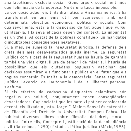
analfabetisme, exclusió social. Gens urgeix socialment més
que l'eliminació de la pobresa. No és una tasca impossible.
La corrupció adquireix tints dramàtics a Hispanoamèrica. S'ha
transformat en una eina útil per aconseguir amb èxit
determinats objectius econòmics, polítics o socials. Com
qualsevol eina, està a la disposició de tot aquell que vulgui
utilitzar-la. I la seva eficàcia depèn del context. La impunitat
és un d'ells. Al costat de la pobresa constitueix un maridatge
d'indubtables conseqüències negatives.
Si, a més, se sumeixi la inseguretat jurídica, la defensa dels
drets dels més desaventajados queda inerme. La seguretat
jurídica com a part de la seguretat humana hauria de garantir
també una vida digna, lliure de temor i de misèria. I hauria de
possibilitar que els ciutadans poguessin vaticinar què
decisions assumiran els funcionaris públics en el futur que els
pogués concernir. És ínsita a la democràcia. Sense seguretat
jurídica l'exercici de l'autonomia i de la llibertat personal
s'esfuma.
Si els efectes de cadascuna d'aquestes calamitats són
negatius en solitud, conjuntament tenen conseqüències
devastadores. Cap societat que les pateixi pot ser considerada
decent, civilitzada o justa. Jorge F. Malem Senyal és catedràtic
de Filosofia del Dret de la Universitat Pompeu Fabra. Ha
publicat diversos llibres sobre filosofia del dret, moral i
política. Entre ells, Concepte i justificació de la desobediència
civil (Barcelona, 1990); Estudis d'ètica jurídica (Mèxic,1996);