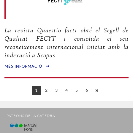
La revista Quaestio facti obté el Segell de
Qualitat FECYT i consolida el seu
reconeixement internacional iniciat amb la
indexació a Scopus
MÉS INFORMACIÓ
»
1
2
3
4
5
6
PATRONS DE LA CÀTEDRA