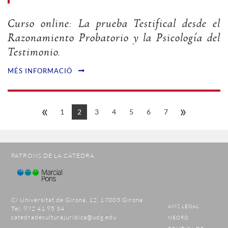
Curso online: La prueba Testifical desde el
Razonamiento Probatorio y la Psicología del
Testimonio.
MÉS INFORMACIÓ
«
»
1
2
3
4
5
6
7
PATRONS DE LA CÀTEDRA
C/ Universitat de Girona, 12, 17003 Girona
AVÍS LEGAL
Tel. 972 41 95 34
catedradeculturajuridica@udg.edu
NEORG