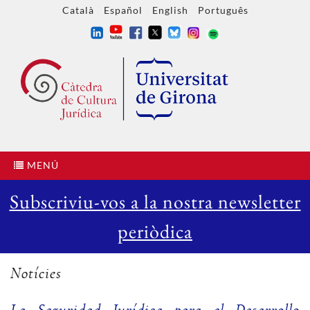
Català
Español
English
Português
MENÚ
Subscriviu-vos a la nostra newsletter
periòdica
Notícies