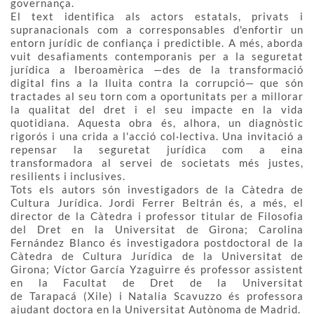
governança.
El text identifica als actors estatals, privats i
supranacionals com a corresponsables d'enfortir un
entorn jurídic de confiança i predictible. A més, aborda
vuit desafiaments contemporanis per a la seguretat
jurídica a Iberoamèrica —des de la transformació
digital fins a la lluita contra la corrupció— que són
tractades al seu torn com a oportunitats per a millorar
la qualitat del dret i el seu impacte en la vida
quotidiana. Aquesta obra és, alhora, un diagnòstic
rigorós i una crida a l'acció col·lectiva. Una invitació a
repensar la seguretat jurídica com a eina
transformadora al servei de societats més justes,
resilients i inclusives.
Tots els autors són investigadors de la Càtedra de
Cultura Jurídica. Jordi Ferrer Beltrán és, a més, el
director de la Càtedra i professor titular de Filosofia
del Dret en la Universitat de Girona; Carolina
Fernández Blanco és investigadora postdoctoral de la
Càtedra de Cultura Jurídica de la Universitat de
Girona; Víctor García Yzaguirre és professor assistent
en la Facultat de Dret de la Universitat
de Tarapacá (Xile) i Natalia Scavuzzo és professora
ajudant doctora en la Universitat Autònoma de Madrid.