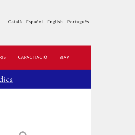
Català
Español
English
Português
RIS
CAPACITACIÓ
BIAP
dica