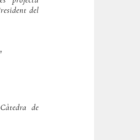
s projecta
resident del
"
 Càtedra de