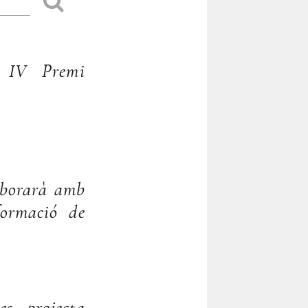
i IV Premi
aborarà amb
formació de