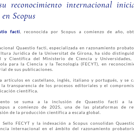
su reconocimiento internacional inic
 en Scopus
tio facti
, reconocida por Scopus a comienzo de año, obt
nacional Quaestio facti, especializada en razonamiento probato
ltura Jurídica de la Universitat de Girona, ha sido distinguid
al y Científica del Ministerio de Ciencia y Universidades,
ola para la Ciencia y la Tecnología (FECYT), en reconocimie
rial de sus publicaciones.
a artículos en castellano, inglés, italiano y portugués, y se 
 la transparencia de los procesos editoriales y el compromi
icación científica.
iento se suma a la inclusión de Quaestio facti a l
copus a comienzo de 2025, una de las plataformas de re
sión de la producción científica a escala global.
l Sello FECYT y la indexación a Scopus consolidan Quaesti
encia internacional en el ámbito del razonamiento probatori