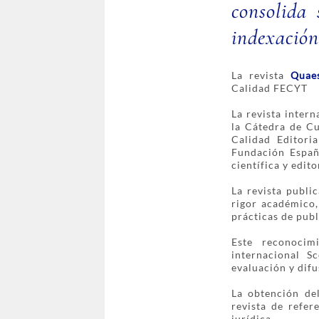
consolida 
indexación
La revista
Quaes
Calidad FECYT
La revista inter
la Cátedra de Cu
Calidad Editori
Fundación Españ
científica y edito
La revista public
rigor académico,
prácticas de publ
Este reconocim
internacional S
evaluación y difu
La obtención de
revista de refer