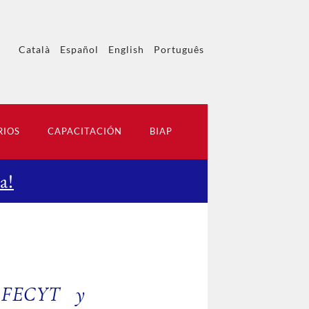
Català
Español
English
Português
RIOS
CAPACITACIÓN
BIAP
a!
d FECYT y