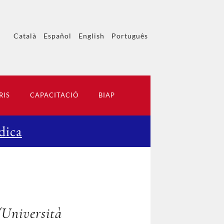
Català
Español
English
Português
RIS
CAPACITACIÓ
BIAP
dica
Università