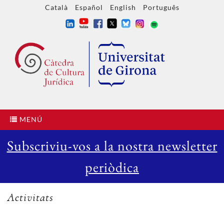
Català
Español
English
Português
MENÚ
Subscriviu-vos a la nostra newsletter
periòdica
Activitats