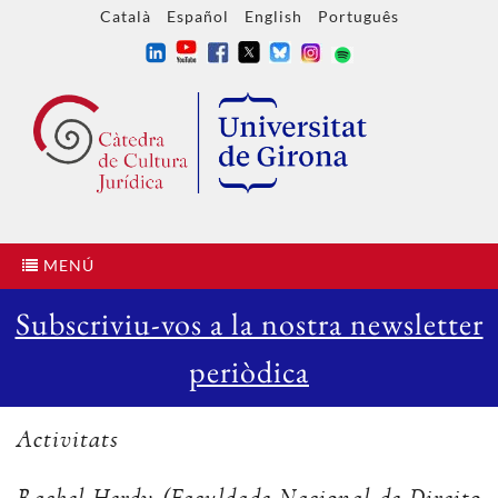
Català
Español
English
Português
MENÚ
Subscriviu-vos a la nostra newsletter
periòdica
Activitats