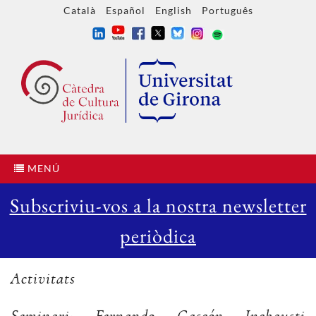
Català
Español
English
Português
MENÚ
Subscriviu-vos a la nostra newsletter
periòdica
Activitats