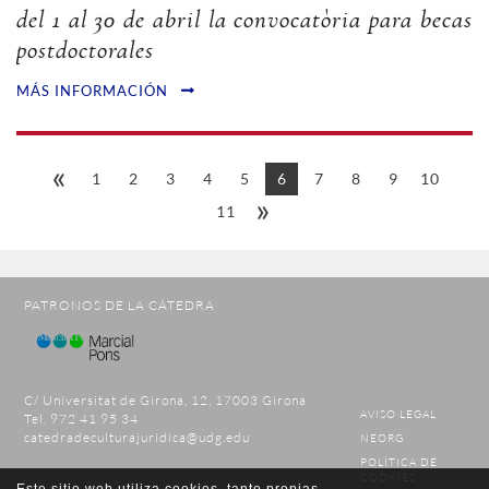
del 1 al 30 de abril la convocatòria para becas
postdoctorales
MÁS INFORMACIÓN
«
1
2
3
4
5
6
7
8
9
10
»
11
PATRONOS DE LA CÁTEDRA
C/ Universitat de Girona, 12, 17003 Girona
AVISO LEGAL
Tel. 972 41 95 34
catedradeculturajuridica@udg.edu
NEORG
POLÍTICA DE
COOKIES