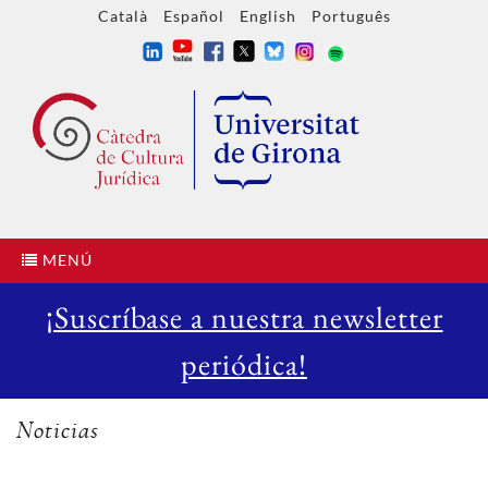
Català
Español
English
Português
MENÚ
¡Suscríbase a nuestra newsletter
periódica!
Noticias